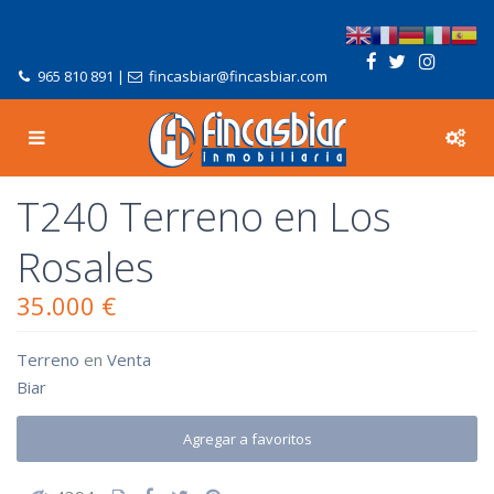
965 810 891
|
fincasbiar@fincasbiar.com
T240 Terreno en Los
Rosales
35.000 €
Terreno
en
Venta
Biar
Agregar a favoritos