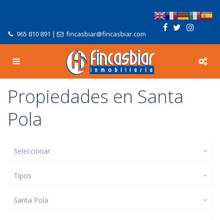
965 810 891
|
fincasbiar@fincasbiar.com
Propiedades en Santa
Pola
Seleccionar
Tipos
Santa Pola