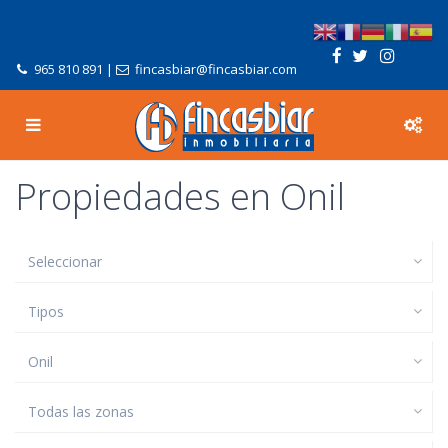
965 810 891
|
fincasbiar@fincasbiar.com
Propiedades en Onil
Seleccionar
Tipos
Onil
Todas las zonas