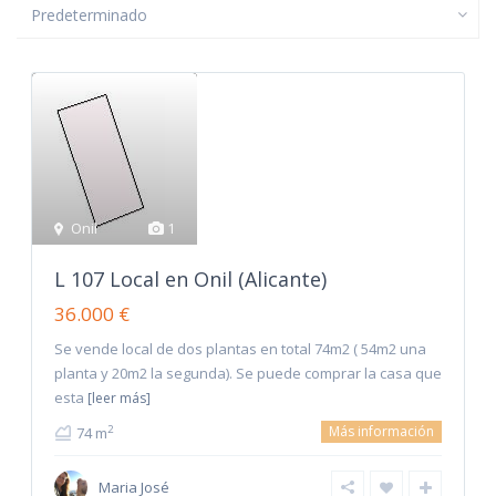
Predeterminado
Onil
1
L 107 Local en Onil (Alicante)
36.000 €
Se vende local de dos plantas en total 74m2 ( 54m2 una
planta y 20m2 la segunda). Se puede comprar la casa que
esta
[leer más]
Más información
2
74 m
Maria José