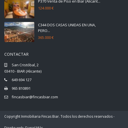
P370 Venta de Piso en Biar (Alicant...
124.000 €
C344 DOS CASAS UNIDAS EN UNA,
PERO...
365.000 €
CONTACTAR
San Cristóbal, 2
03410 - BIAR (Alicante)
649 694 127
965 810891
fincasbiar@fincasbiar.com
Copyright Inmobiliaria Fincas Biar. Todos los derechos reservados -
Diseño web: Daniel Más