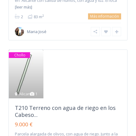
en Alicante con salida de humos, con agua y luz. El loca
[leer más]
Más información
2
2
83 m
Maria José
Chollo
Alicante
1
T210 Terreno con agua de riego en los
Cabeso...
9.000 €
Parcela alargada de olivos, con agua de riego. Junto a la