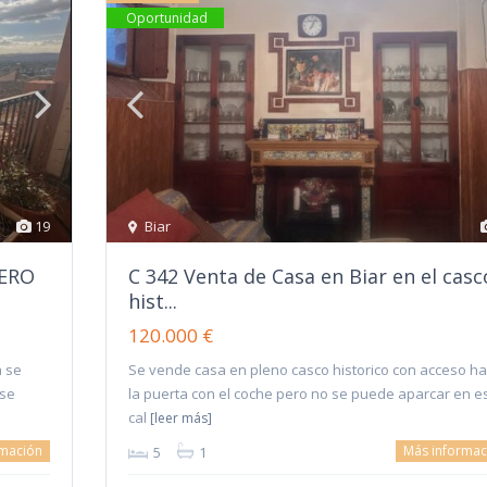
Oportunidad
19
Biar
PERO
C 342 Venta de Casa en Biar en el casc
hist...
120.000 €
a se
Se vende casa en pleno casco historico con acceso ha
 se
la puerta con el coche pero no se puede aparcar en e
cal
[leer más]
rmación
Más informac
5
1