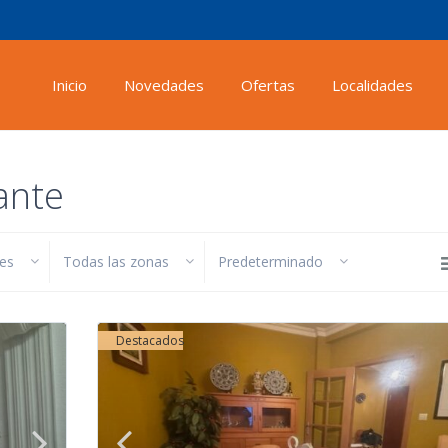
Inicio
Novedades
Ofertas
Localidades
ante
des
Todas las zonas
Predeterminado
Destacados