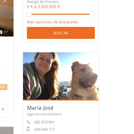
Rango de Precios:
0 € a 3.000.000 €
Más opciones de búsqueda
17
BUSCAR
n
ión
Maria José
Agente inmobiliario
965 810 891
649 694 127