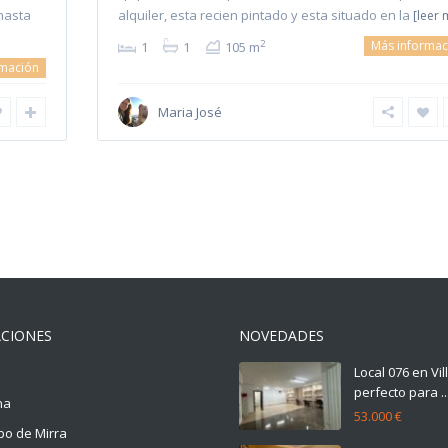
hasta
alquiler, esta recien pintado y esta situado en la
[leer 
Más informac
2
1
1
105 m
rmación
Maria José
CIONES
NOVEDADES
Local 076 en Vi
perfecto para ..
na
53.000 €
o de Mirra