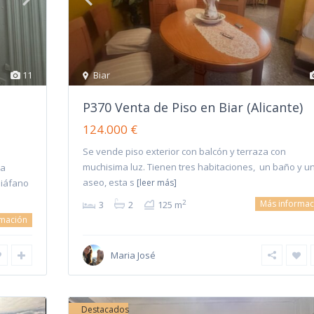
11
Biar
P370 Venta de Piso en Biar (Alicante)
124.000 €
Se vende piso exterior con balcón y terraza con
muchisima luz. Tienen tres habitaciones, un baño y u
la
aseo, esta s
diáfano
[leer más]
Más informac
2
3
2
125 m
rmación
Maria José
Destacados