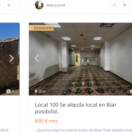
Maria José
Destacados
8
Biar
Local 100 Se alquila local en Biar
posibilid...
600 €
mes
36m2,
¡Oportunidad en plena Avda. de Biar! Este amplio loca