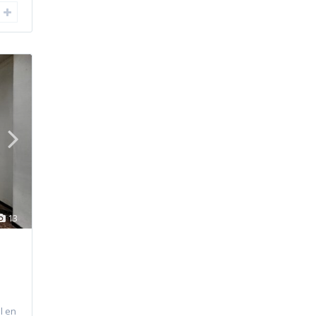
13
l en