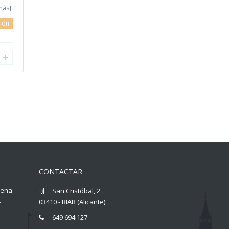
más]
ión
CONTACTAR
llena
San Cristóbal, 2
.
03410 - BIAR (Alicante)
649 694 127