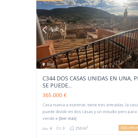
Biar
C344 DOS CASAS UNIDAS EN UNA, 
SE PUEDE...
365.000 €
Casa nueva a estrenar, tiene tres entradas, la cas
puede dividir en dos casas y un estudio pero para
vende e
[leer más]
Más info
2
4
3
250 m