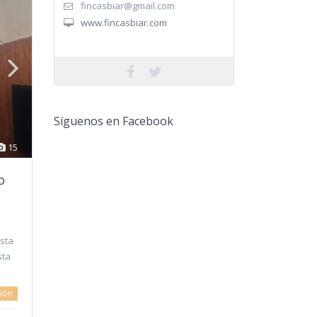
fincasbiar@gmail.com
www.fincasbiar.com
Síguenos en Facebook
15
o
sta
sta
ión