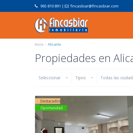
965 810 891
|
fincasbiar@fincasbiar.com
Inicio
Alicante
Propiedades en Alic
Seleccionar
Tipos
Todas las ciuda
Destacados
Oportunidad