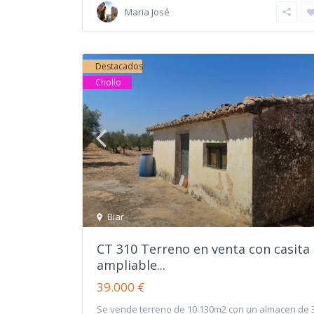
Maria José
Destacados
Chollo
Biar
CT 310 Terreno en venta con casita
ampliable...
39.000 €
Se vende terreno de 10.130m2 con un almacen de 