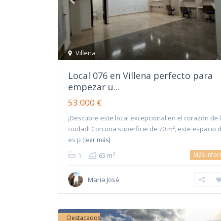
Villena
Local 076 en Villena perfecto para
empezar u...
53.000 €
¡Descubre este local excepcional en el corazón de 
ciudad! Con una superficie de 70 m², este espacio 
es p
[leer más]
Más info
2
1
65 m
Maria José
Destacados