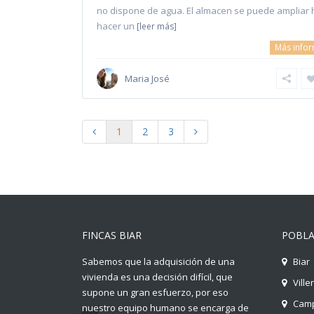
no dispone de agua. El almacen se puede ampliar 
hacer un
[leer más]
Más info
Maria José
1
2
3
FINCAS BIAR
POBLA
Sabemos que la adquisición de una
Biar
vivienda es una decisión difícil, que
Ville
supone un gran esfuerzo, por eso
Camp
nuestro equipo humano se encarga de