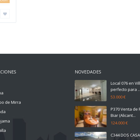
CIONES
NOVEDADES
Local 076 en Vi
perfecto para ..
na
53.000 €
o de Mirra
P370 Venta de 
ada
Biar (Alicant...
ejama
124.000 €
alla
C344 DOS CAS