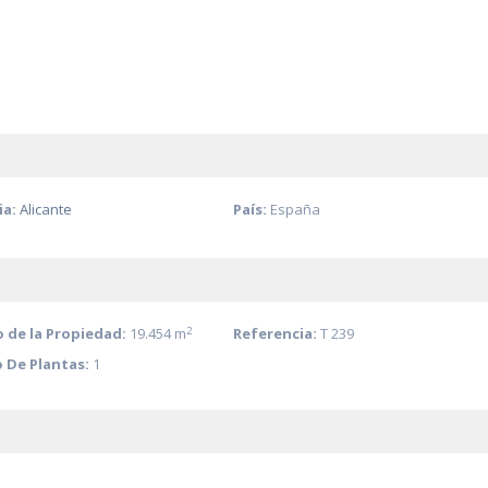
ia:
Alicante
País:
España
2
de la Propiedad:
19.454 m
Referencia:
T 239
 De Plantas:
1