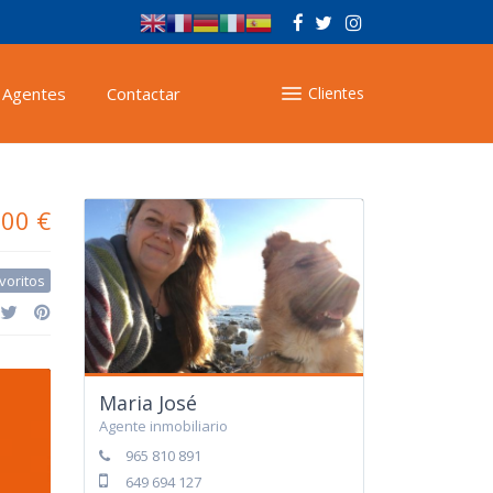
Agentes
Contactar
Clientes
000 €
voritos
Maria José
Agente inmobiliario
965 810 891
649 694 127