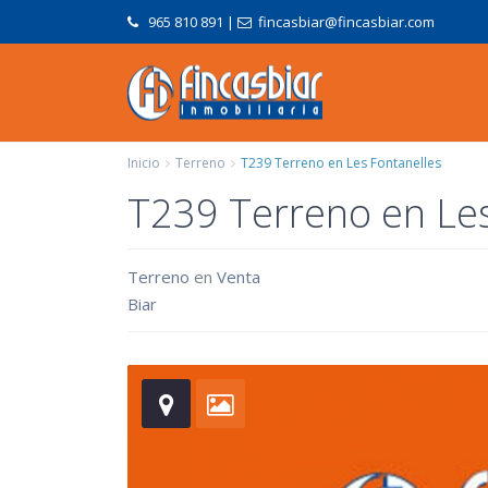
965 810 891
|
fincasbiar@fincasbiar.com
Inicio
Terreno
T239 Terreno en Les Fontanelles
T239 Terreno en Les
Terreno
en
Venta
Biar