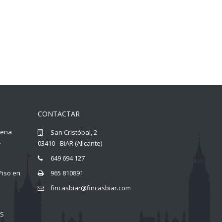
CONTACTAR
llena
San Cristóbal, 2
.
03410 - BIAR (Alicante)
649 694 127
Piso en
965 810891
fincasbiar@fincasbiar.com
AS