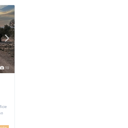
10
icie
so
ción