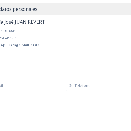
datos personales
ía José JUAN REVERT
65810891
49694127
AJOJUAN@GMAIL.COM