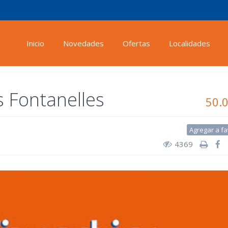
Inicio
Novedades
Ofertas
Localidades
 Fontanelles
50.
Agregar a fa
4369