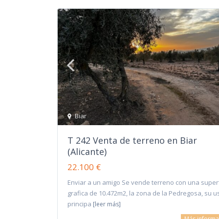
Biar
T 242 Venta de terreno en Biar
(Alicante)
22.100 €
Enviar a un amigo Se vende terreno con una superf
grafica de 10.472m2, la zona de la Pedregosa, su u
principa
[leer más]
Más informa