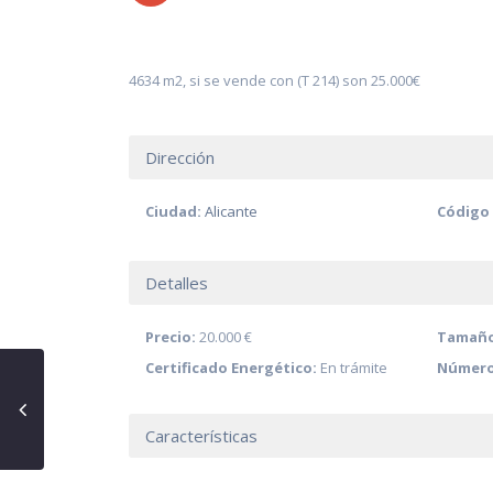
4634 m2, si se vende con (T 214) son 25.000€
Dirección
Ciudad:
Alicante
Código 
Detalles
Precio:
20.000 €
Tamaño
Certificado Energético:
En trámite
Número
Características