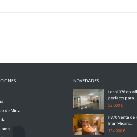
CIONES
NOVEDADES
Local 076 en Vi
perfecto para ..
na
53.000 €
o de Mirra
P370 Venta de 
ada
Biar (Alicant...
ejama
124.000 €