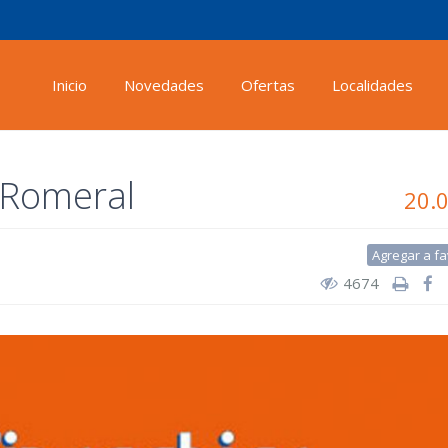
Inicio
Novedades
Ofertas
Localidades
 Romeral
20.
Agregar a fa
4674