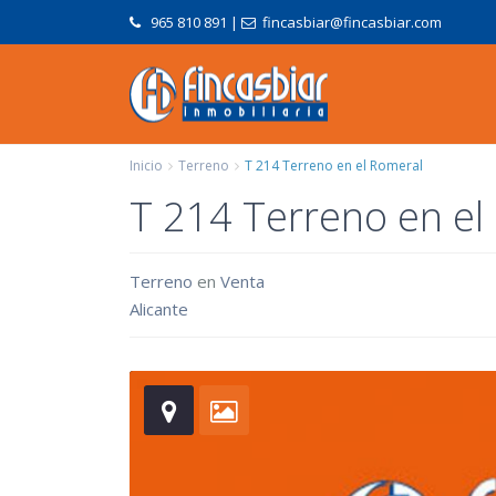
965 810 891
|
fincasbiar@fincasbiar.com
Inicio
Terreno
T 214 Terreno en el Romeral
T 214 Terreno en el
Terreno
en
Venta
Alicante