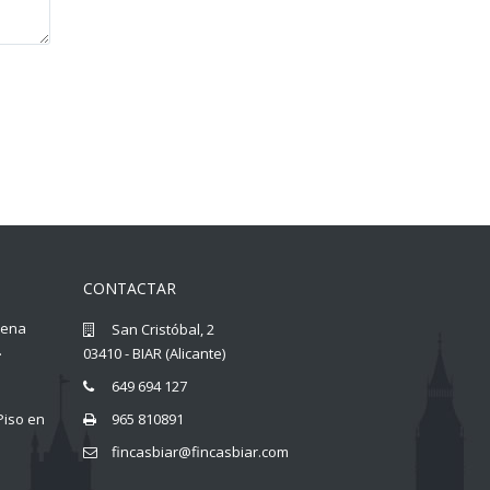
CONTACTAR
llena
San Cristóbal, 2
.
03410 - BIAR (Alicante)
649 694 127
Piso en
965 810891
fincasbiar@fincasbiar.com