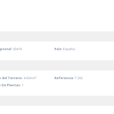
postal:
03410
País:
España
2
 del Terreno:
4.634 m
Referencia:
T 262
 De Plantas:
1