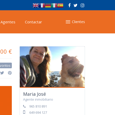
Agentes
Contactar
Clientes
000 €
voritos
Maria José
Agente inmobiliario
965 810 891
649 694 127