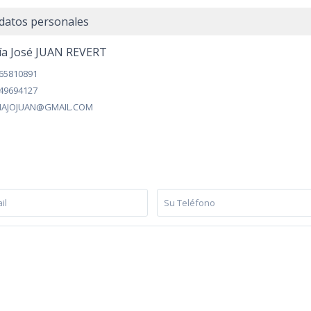
datos personales
ía José JUAN REVERT
65810891
49694127
AJOJUAN@GMAIL.COM