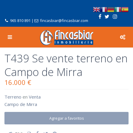
965 810 891
|
fincasbiar@fincasbiar.com
T439 Se vente terreno en
Campo de Mirra
16.000 €
Terreno
en
Venta
Campo de Mirra
Agregar a favoritos