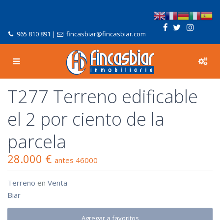
965 810 891
|
fincasbiar@fincasbiar.com
T277 Terreno edificable
el 2 por ciento de la
parcela
28.000 €
antes 46000
Terreno
en
Venta
Biar
Agregar a favoritos