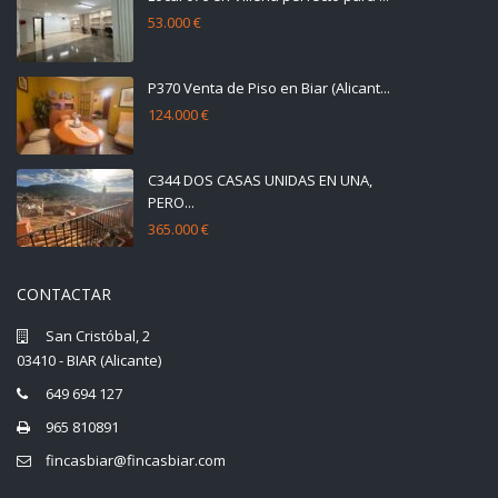
53.000 €
P370 Venta de Piso en Biar (Alicant...
124.000 €
C344 DOS CASAS UNIDAS EN UNA,
PERO...
365.000 €
CONTACTAR
San Cristóbal, 2
03410 - BIAR (Alicante)
649 694 127
965 810891
fincasbiar@fincasbiar.com