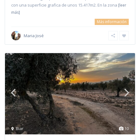
con una superficie grafica de unos 15.417m2. En la zona
[leer
más]
Más información
Maria José
Biar
10