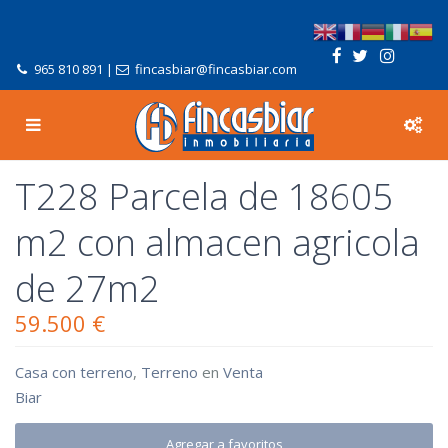
965 810 891
|
fincasbiar@fincasbiar.com
T228 Parcela de 18605
m2 con almacen agricola
de 27m2
59.500 €
Casa con terreno
,
Terreno
en
Venta
Biar
Agregar a favoritos