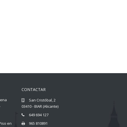
CONTACTAR
llena
San Cristóbal, 2
.
03410 - BIAR (Alicante)
649 694 127
Piso en
965 810891