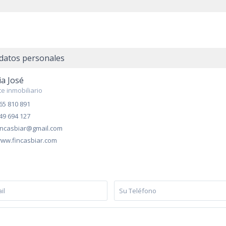
datos personales
a José
e inmobiliario
65 810 891
49 694 127
incasbiar@gmail.com
ww.fincasbiar.com