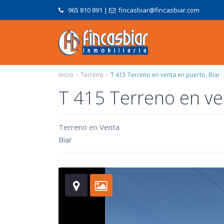
965 810 891
|
fincasbiar@fincasbiar.com
Inicio
Terreno
T 415 Terreno en venta en puerto, Biar
T 415 Terreno en ve
Terreno
en
Venta
Biar