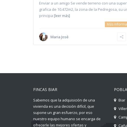
Enviar a un amigo Se vende terreno con una superf
grafica de 10.472m2, la zona de la Pedregosa, su u
principa
[leer más]
Más informa
Maria José
FINCAS BIAR
POBLA
Sabemos que la adquisición de una
Biar
vivienda es una decisión difícil, que
Ville
supone un gran esfuerzo, por eso
Camp
nuestro equipo humano se encarga de
ofrecerle las mejores ofertas y
Cañ