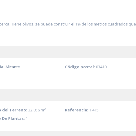
uz cerca. Tiene olivos, se puede construir el 1% de los metros cuadrados que
ia:
Alicante
Código postal:
03410
2
 del Terreno:
32.056 m
Referencia:
T 415
 De Plantas:
1