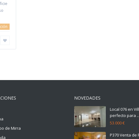
icie
so
ción
CIONES
NOVEDADES
Local 076 en Vi
perfecto para ..
na
53.000 €
o de Mirra
P370 Venta de 
ada