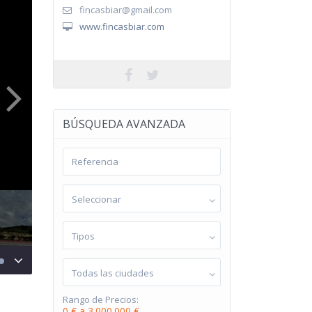
fincasbiar@gmail.com
www.fincasbiar.com
BÚSQUEDA AVANZADA
Seleccionar
Tipos
Todas las ciudades
Rango de Precios:
0 € a 3.000.000 €