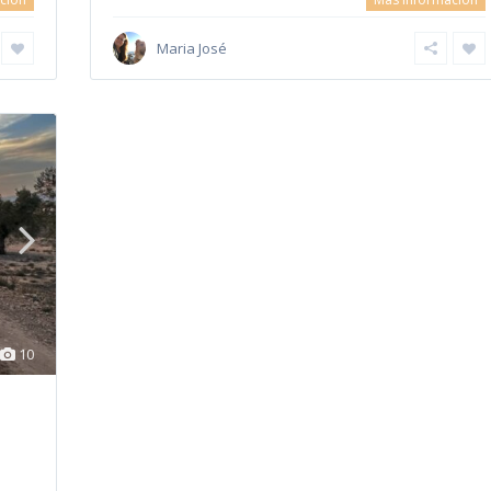
Maria José
10