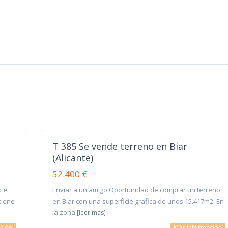
T 385 Se vende terreno en Biar
(Alicante)
52.400 €
cie
Enviar a un amigo Oportunidad de comprar un terreno
tiene
en Biar con una superficie grafica de unos 15.417m2. En
la zona
[leer más]
ción
Más información