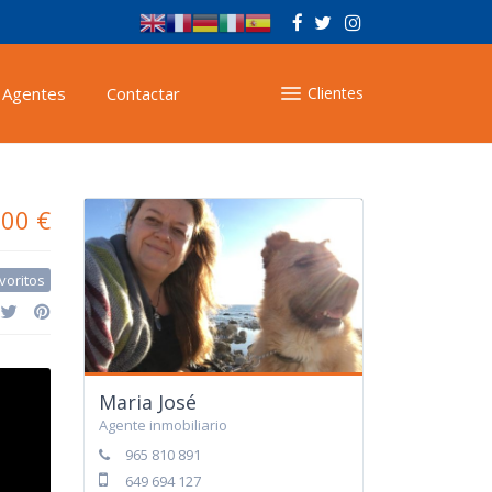
Agentes
Contactar
Clientes
000 €
voritos
Maria José
Agente inmobiliario
965 810 891
649 694 127