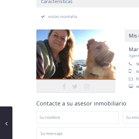
Características
vistas montaña
Mis 
Mari
Agent
9
6
f
w
Contacte a su asesor inmobiliario