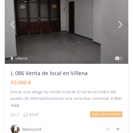
Villena
5
L 086 Venta de local en Villena
50.000 €
Enviar a un amigo Se vende local de 67 m2 en el centro del
pueblo de Villena(Alicante) en una zona muy comercial. D
[leer
más]
Más información
2
1
67 m
Maria José