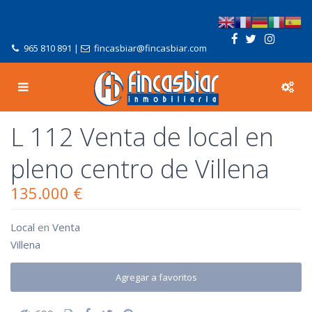
965 810 891
|
fincasbiar@fincasbiar.com
L 112 Venta de local en
pleno centro de Villena
135.000 €
Local
en
Venta
Villena
Agregar a favoritos