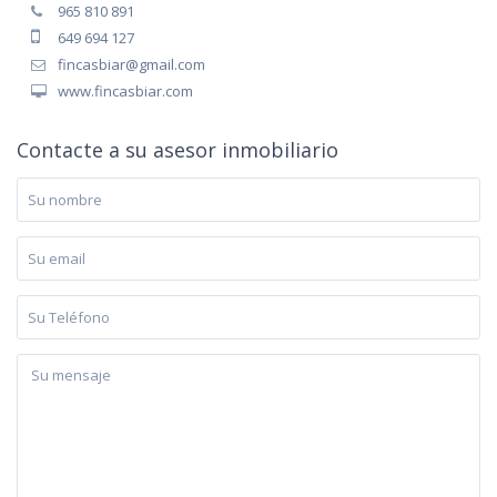
965 810 891
649 694 127
fincasbiar@gmail.com
www.fincasbiar.com
Contacte a su asesor inmobiliario