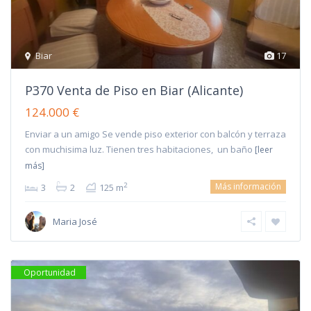
Biar
17
P370 Venta de Piso en Biar (Alicante)
124.000 €
Enviar a un amigo Se vende piso exterior con balcón y terraza
con muchisima luz. Tienen tres habitaciones, un baño
[leer
más]
Más información
2
3
2
125 m
Maria José
Oportunidad