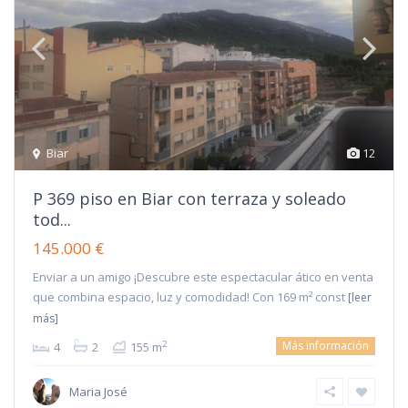
Biar
12
P 369 piso en Biar con terraza y soleado
tod...
145.000 €
Enviar a un amigo ¡Descubre este espectacular ático en venta
que combina espacio, luz y comodidad! Con 169 m² const
[leer
más]
Más información
2
4
2
155 m
Maria José