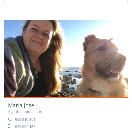
Maria José
Agente inmobiliario
965 810 891
649 694 127