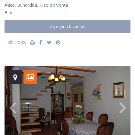
Ático
,
Buhardilla
,
Piso
en
Venta
Biar
Agregar a favoritos
2538