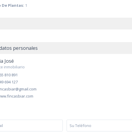
 De Plantas:
1
datos personales
a José
e inmobiliario
65 810 891
49 694 127
incasbiar@gmail.com
ww.fincasbiar.com