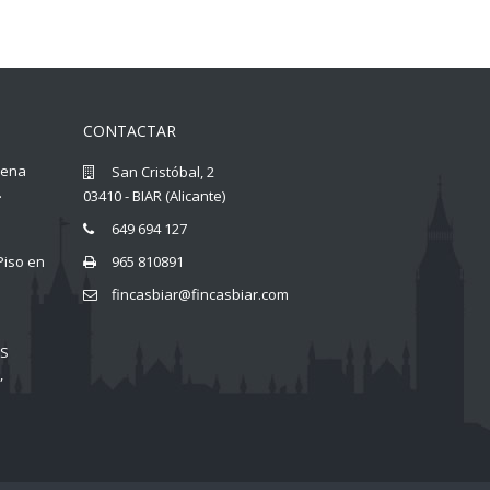
CONTACTAR
llena
San Cristóbal, 2
.
03410 - BIAR (Alicante)
649 694 127
Piso en
965 810891
fincasbiar@fincasbiar.com
AS
,