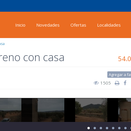
Inicio
Novedades
Ofertas
Localidades
asa
reno con casa
54.
Agregar a fa
1505