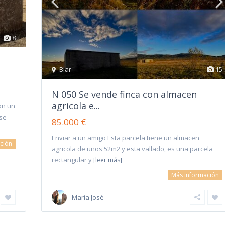
8
Biar
15
N 050 Se vende finca con almacen
agricola e...
on un
 se
85.000 €
Enviar a un amigo Esta parcela tiene un almacen
ción
agricola de unos 52m2 y esta vallado, es una parcela
rectangular y
[leer más]
Más información
Maria José