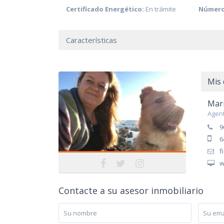
Certificado Energético:
En trámite
Número
Características
Mis 
Mari
Agent
9
6
f
w
Contacte a su asesor inmobiliario