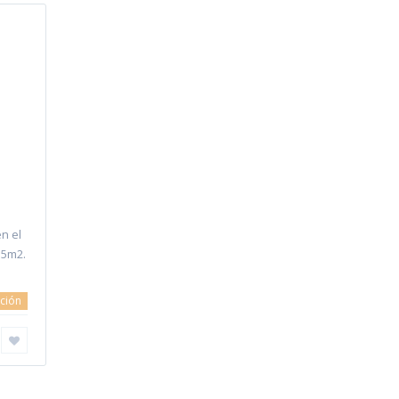
n el
 5m2.
ción