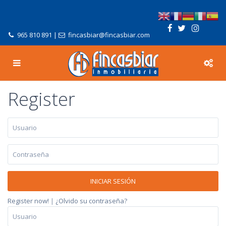
965 810 891
|
fincasbiar@fincasbiar.com
Register
INICIAR SESIÓN
Register now!
|
¿Olvido su contraseña?