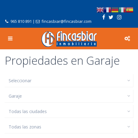
965 810 891
|
fincasbiar@fincasbiar.com
Propiedades en Garaje
Seleccionar
Garaje
Todas las ciudades
Todas las zonas