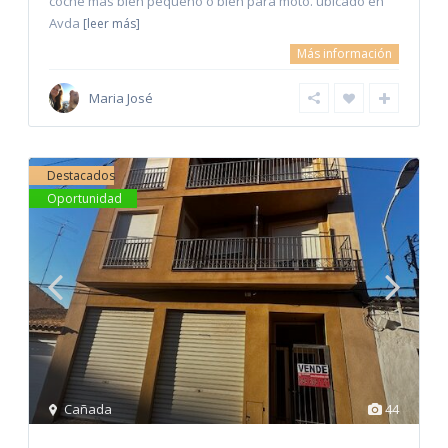
coche mas bien pequeño o bien para moto. ubicado en
Avda
[leer más]
Más información
Maria José
Destacados
Oportunidad
Cañada
44