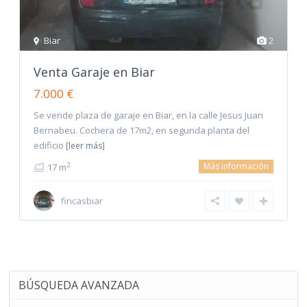
Biar
2
Venta Garaje en Biar
7.000 €
Se vende plaza de garaje en Biar, en la calle Jesus Juan
Bernabeu. Cochera de 17m2, en segunda planta del
edificio
[leer más]
Más información
2
17 m
fincasbiar
BÚSQUEDA AVANZADA