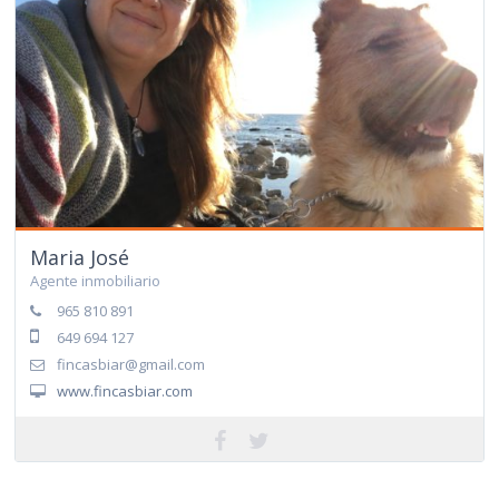
Maria José
Agente inmobiliario
965 810 891
649 694 127
fincasbiar@gmail.com
www.fincasbiar.com