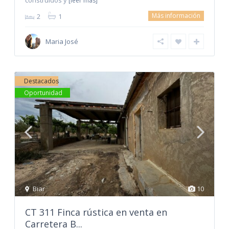
[leer más]
Más información
2
1
Maria José
Destacados
Oportunidad
Biar
10
CT 311 Finca rústica en venta en
Carretera B...