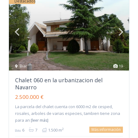
Destacados
Biar
19
Chalet 060 en la urbanizacion del
Navarro
2.500.000 €
La parcela del chalet cuenta con 6000 m2 de cesped,
rosales, arboles de varias especies, tambien tiene zona
para an
[leer más]
Más información
2
6
7
1.500 m