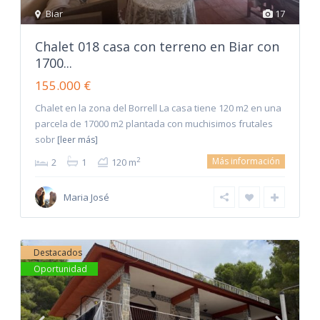
Biar
17
Chalet 018 casa con terreno en Biar con
1700...
155.000 €
Chalet en la zona del Borrell La casa tiene 120 m2 en una
parcela de 17000 m2 plantada con muchisimos frutales
sobr
[leer más]
Más información
2
2
1
120 m
Maria José
Destacados
Oportunidad