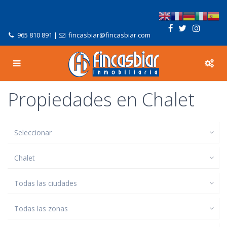
965 810 891
|
fincasbiar@fincasbiar.com
Propiedades en Chalet
Seleccionar
Chalet
Todas las ciudades
Todas las zonas