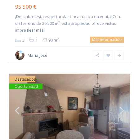
95.500 €
¡Descubre esta espectacular finca rústica en venta! Con
un terreno de 26.500 m², esta propiedad ofrece vistas
impre
[leer más]
Más información
2
3
1
90 m
Maria José
Destacados
Oportunidad