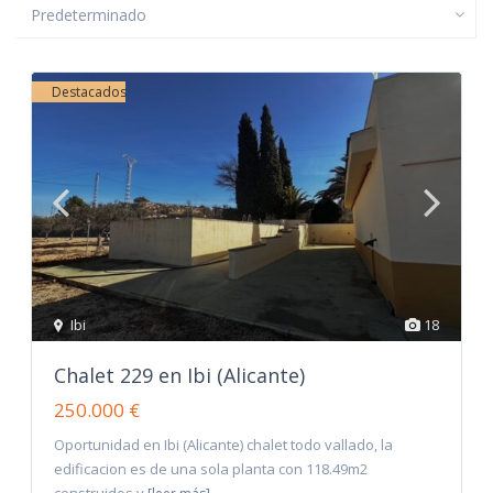
Predeterminado
Destacados
Ibi
18
Chalet 229 en Ibi (Alicante)
250.000 €
Oportunidad en Ibi (Alicante) chalet todo vallado, la
edificacion es de una sola planta con 118.49m2
construidos y