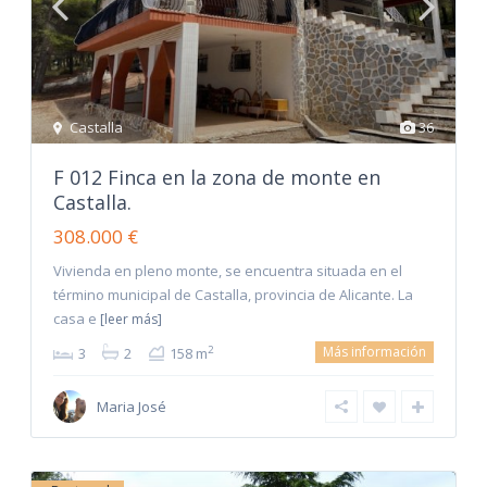
Castalla
36
F 012 Finca en la zona de monte en
Castalla.
308.000 €
Vivienda en pleno monte, se encuentra situada en el
término municipal de Castalla, provincia de Alicante. La
casa e
[leer más]
Más información
2
3
2
158 m
Maria José