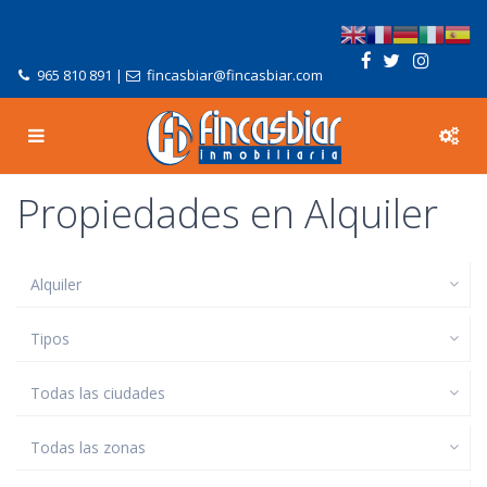
965 810 891
|
fincasbiar@fincasbiar.com
Propiedades en Alquiler
Alquiler
Tipos
Todas las ciudades
Todas las zonas