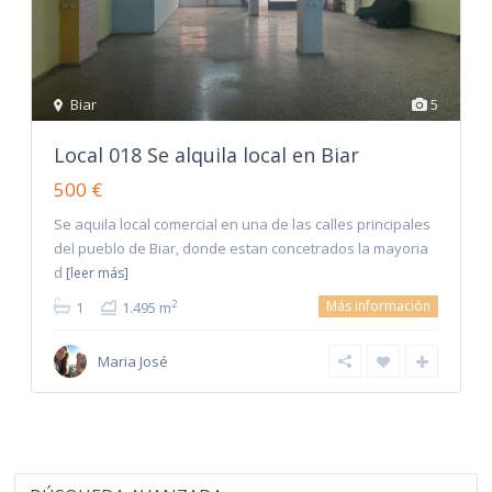
Biar
5
Local 018 Se alquila local en Biar
500 €
Se aquila local comercial en una de las calles principales
del pueblo de Biar, donde estan concetrados la mayoria
d
[leer más]
Más información
2
1
1.495 m
Maria José