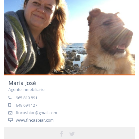
Maria José
Agente inmobiliario
965 810 891
649 694 127
fincasbiar@gmail.com
www.fincasbiar.com