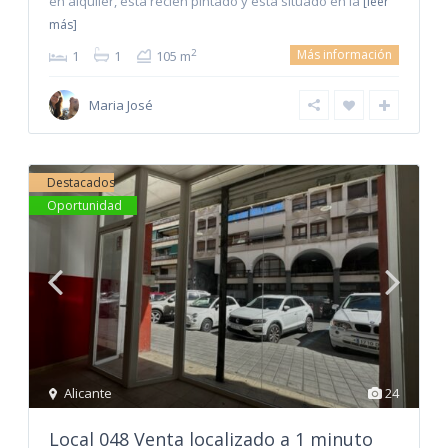
en alquiler, esta recien pintado y esta situado en la
[leer
más]
Más información
2
1
1
105 m
Maria José
Destacados
Oportunidad
Alicante
24
Local 048 Venta localizado a 1 minuto