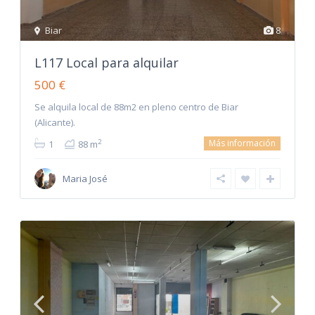
Biar
8
L117 Local para alquilar
500 €
Se alquila local de 88m2 en pleno centro de Biar
(Alicante).
Más información
2
1
88 m
Maria José